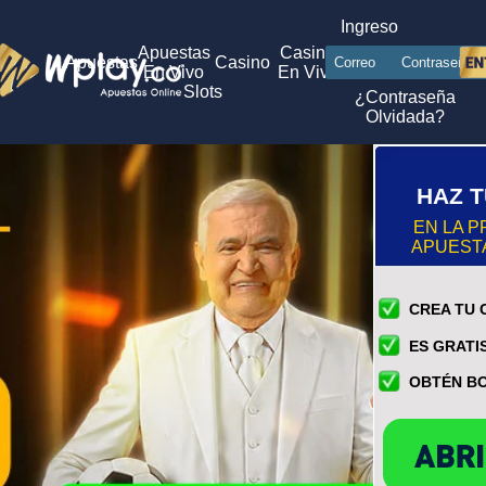
Ingreso
Apuestas
Casino
Apuestas
Casino
En Vivo
En Vivo
Slots
¿Contraseña
Olvidada?
HAZ T
EN LA P
APUEST
CREA TU 
ES GRATIS
OBTÉN BO