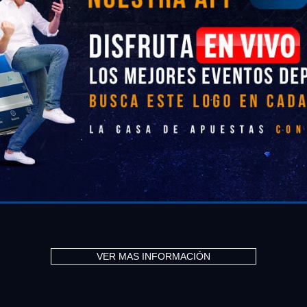
VER MAS INFORMACIÓN